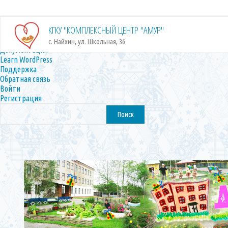
О
О WordPress
КГКУ "КОМПЛЕКСНЫЙ ЦЕНТР "АМУР"
WordPress
Принять участие
WordPress.org
с. Найхин, ул. Школьная, 36
Документация
Learn WordPress
Поддержка
Обратная связь
Войти
Регистрация
Поиск
Перейти
к
содержимому