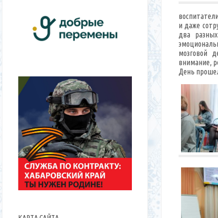
воспитатели
и даже сотр
два разных
эмоциональ
мозговой д
внимание, р
День прошел
КАРТА САЙТА