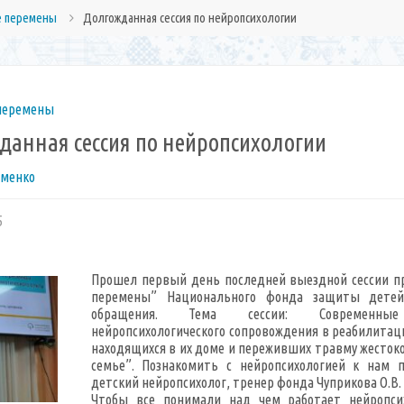
 перемены
Долгожданная сессия по нейропсихологии
перемены
данная сессия по нейропсихологии
именко
5
Прошел первый день последней выездной сессии п
перемены” Национального фонда защиты детей
обращения. Тема сессии: Современные
нейропсихологического сопровождения в реабилитац
находящихся в их доме и переживших травму жесток
семье”. Познакомить с нейропсихологией к нам п
детский нейропсихолог, тренер фонда Чуприкова О.В.
Чтобы все понимали над чем работает нейропси