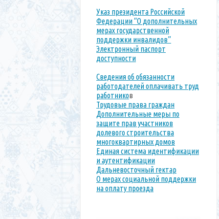
Указ президента Российской
Федерации “О дополнительных
мерах государственной
поддержки инвалидов”
Электронный паспорт
доступности
Сведения об обязанности
работодателей оплачивать труд
работнико
в
Трудовые права граждан
Дополнительные меры по
защите прав участников
долевого строительства
многоквартирных домов
Единая система идентификации
и аутентификации
Дальневосточный гектар
О мерах социальной поддержки
на оплату проезда