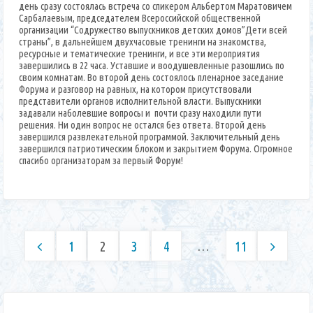
день сразу состоялась встреча со спикером Альбертом Маратовичем
выпускников”
Сарбалаевым, председателем Всероссийской общественной
организации “Содружество выпускников детских домов”Дети всей
страны”, в дальнейшем двухчасовые тренинги на знакомства,
ресурсные и тематические тренинги, и все эти мероприятия
завершились в 22 часа. Уставшие и воодушевленные разошлись по
своим комнатам. Во второй день состоялось пленарное заседание
Форума и разговор на равных, на котором присутствовали
представители органов исполнительной власти. Выпускники
задавали наболевшие вопросы и почти сразу находили пути
решения. Ни один вопрос не остался без ответа. Второй день
завершился развлекательной программой. Заключительный день
завершился патриотическим блоком и закрытием Форума. Огромное
спасибо организаторам за первый Форум!
…
1
2
3
4
11
Пагинация
записей