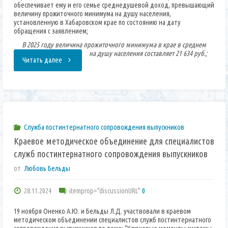
обеспечивает ему и его семье среднедушевой доход, превышающий
величину прожиточного минимума на душу населения,
установленную в Хабаровском крае по состоянию на дату
обращения с заявлением;
В 2025 году величина прожиточного минимума в крае в среднем
на душу населения составляет 21 634 руб.;
“Сертификат.
Читать далее
Кто
может
быть
Служба постинтернатного сопровождения выпускников
Краевое методическое объединение для cпециалистов
заявителем”
служб постинтернатного сопровождения выпускников
от
Любовь Бельды
28.11.2024
itemprop="discussionURL"
0
19 ноября Оненко А.Ю. и Бельды Л.Д. участвовали в краевом
методическом объединении специалистов служб постинтернатного