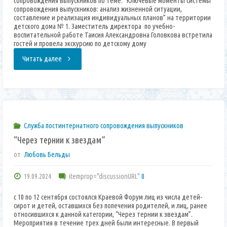
сопровождения выпускников по теме: “Ключевые моменты системы
сопровождения выпускников: анализ жизненной ситуации,
составление и реализация индивидуальных планов” на территории
детского дома № 1. Заместитель директора по учебно-
воспитательной работе Таисия Александровна Головкова встретила
гостей и провела экскурсию по детскому дому
“Краевое
Читать далее
методическое
объединение
для
Служба постинтернатного сопровождения выпускников
“Через тернии к звездам”
cпециалистов
от
Любовь Бельды
служб
19.09.2024
itemprop="discussionURL"
0
постинтернатного
с 10 по 12 сентября состоялся Краевой Форум лиц из числа детей-
сирот и детей, оставшихся без попечения родителей, и лиц, ранее
сопровождения
относившихся к данной категории, “Через тернии к звездам”.
Мероприятия в течение трех дней были интересные. В первый