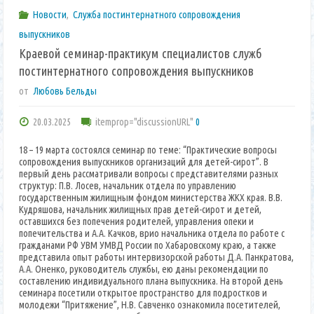
Новости
,
Служба постинтернатного сопровождения
выпускников
Краевой семинар-практикум специалистов служб
постинтернатного сопровождения выпускников
от
Любовь Бельды
20.03.2025
itemprop="discussionURL"
0
18 – 19 марта состоялся семинар по теме: “Практические вопросы
сопровождения выпускников организаций для детей-сирот”. В
первый день рассматривали вопросы с представителями разных
структур: П.В. Лосев, начальник отдела по управлению
государственным жилищным фондом министерства ЖКХ края. В.В.
Кудряшова, начальник жилищных прав детей-сирот и детей,
оставшихся без попечения родителей, управления опеки и
попечительства и А.А. Качков, врио начальника отдела по работе с
гражданами РФ УВМ УМВД России по Хабаровскому краю, а также
представила опыт работы интервизорской работы Д.А. Панкратова,
А.А. Оненко, руководитель службы, ею даны рекомендации по
составлению индивидуального плана выпускника. На второй день
семинара посетили открытое пространство для подростков и
молодежи “Притяжение”, Н.В. Савченко ознакомила посетителей,